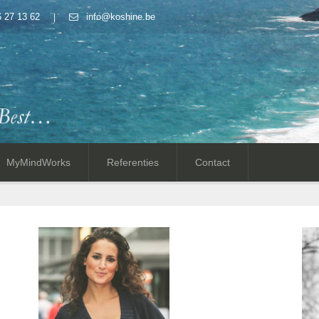
 27 13 62
info@koshine.be
MyMindWorks
Referenties
Contact